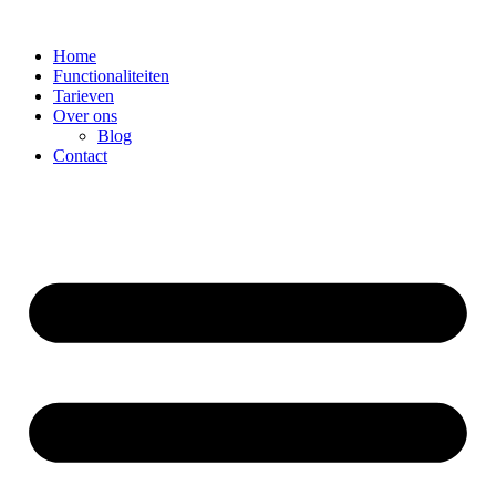
Ga
naar
Home
de
Functionaliteiten
inhoud
Tarieven
Over ons
Blog
Contact