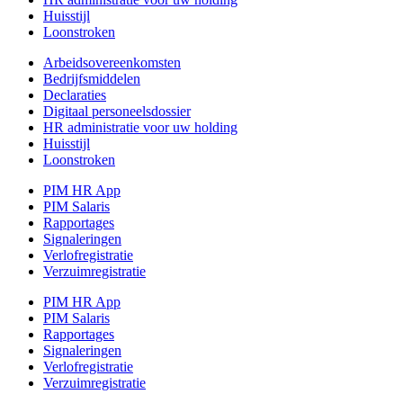
Huisstijl
Loonstroken
Arbeidsovereenkomsten
Bedrijfsmiddelen
Declaraties
Digitaal personeelsdossier
HR administratie voor uw holding
Huisstijl
Loonstroken
PIM HR App
PIM Salaris
Rapportages
Signaleringen
Verlofregistratie
Verzuimregistratie
PIM HR App
PIM Salaris
Rapportages
Signaleringen
Verlofregistratie
Verzuimregistratie